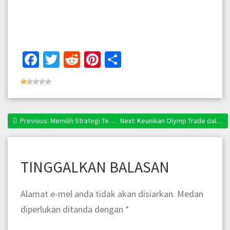
Facebook
Twitter
Reddit
Pinterest
Share
Previous:
Previous post:
Memilih Strategi Terbaik untuk Peratus Keuntungan Yang Maksimum
Next:
Next post:
Keunikan Olymp Trade dalam Memastikan Profitabiliti yang Berdaya Saing
Navigasi
kiriman
TINGGALKAN BALASAN
Alamat e-mel anda tidak akan disiarkan.
Medan
diperlukan ditanda dengan
*